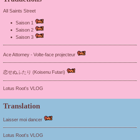
All Saints Street
Saison 1
Saison 2
Saison 3
Ace Attorney - Volte-face projecteur
恋せぬふたり (Koisenu Futari)
Lotus Root's VLOG
Translation
Laisser moi dancer
Lotus Root's VLOG